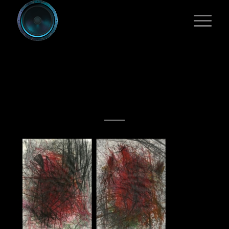
RI-DUAL [BFNS
#13A–B]