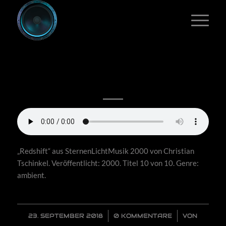
4/4 REDSHIFT
„Redshift“ aus SternenLichtMusik 2000 von Christian
Tschinkel. Veröffentlicht: 2000. Titel 10 von 10. Genre:
ambient.
23. SEPTEMBER 2018
/
0 KOMMENTARE
/
VON