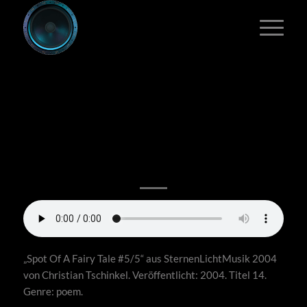
4/5 SPOT OF A
FAIRY TALE #5/5 •
MÄRCHENSPOT 5/5
„Spot Of A Fairy Tale #5/5“ aus SternenLichtMusik 2004
von Christian Tschinkel. Veröffentlicht: 2004. Titel 14.
Genre: poem.